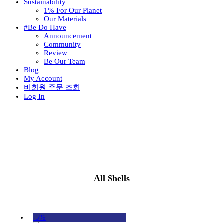
Sustainability
1% For Our Planet
Our Materials
#Be Do Have
Announcement
Community
Review
Be Our Team
Blog
My Account
비회원 주문 조회
Log In
All Shells
-5%