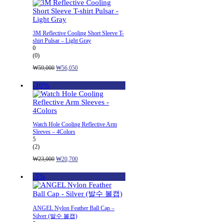
3M Reflective Cooling Short Sleeve T-
shirt Pulsar – Light Gray
0
(0)
원
현
₩
59,000
₩
56,050
래
재
가
가
-10%
격:
격:
₩59,000.
₩56,050.
Watch Hole Cooling Reflective Arm
Sleeves – 4Colors
5
(2)
원
현
₩
23,000
₩
20,700
래
재
가
가
-5%
격:
격:
₩23,000.
₩20,700.
ANGEL Nylon Feather Ball Cap –
Silver (발수 볼캡)