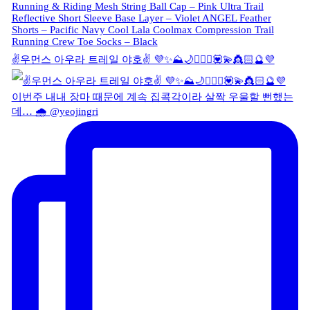
✌️우먼스 아우라 트레일 야호✌️ 💜✨⛰🌙🏃🏻‍♀️💟💫👸🏻🔮💜
이번주 내내 장마 때문에 계속 집콕각이라 살짝 우울할 뻔했는
데… 🌧️ @yeojingri