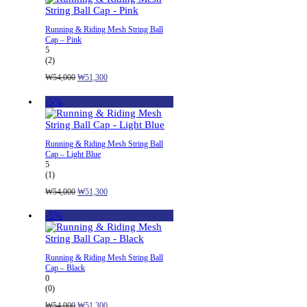
₩49,000.
₩44,100.
Running & Riding Mesh String Ball
Cap – Pink
5
(2)
원
현
₩
54,000
₩
51,300
래
재
가
가
-5%
격:
격:
₩54,000.
₩51,300.
Running & Riding Mesh String Ball
Cap – Light Blue
5
(1)
원
현
₩
54,000
₩
51,300
래
재
가
가
-5%
격:
격:
₩54,000.
₩51,300.
Running & Riding Mesh String Ball
Cap – Black
0
(0)
원
현
₩
54,000
₩
51,300