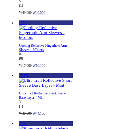
5
(1)
원
현
₩
49,000
₩
46,550
래
재
가
가
-5%
격:
격:
₩49,000.
₩46,550.
Cooling Reflective Fingerhole Arm
Sleeves – 6Colors
0
(0)
원
현
₩
17,000
₩
16,150
래
재
가
가
-10%
격:
격:
₩17,000.
₩16,150.
Ultra Trail Reflective Short Sleeve
Base Layer – Mint
3
(1)
원
현
₩
49,000
₩
44,100
래
재
가
가
-5%
격:
격: