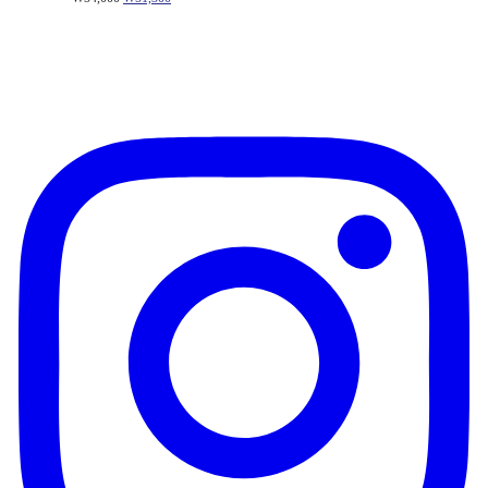
래
재
가
가
격:
격:
₩54,000.
₩51,300.