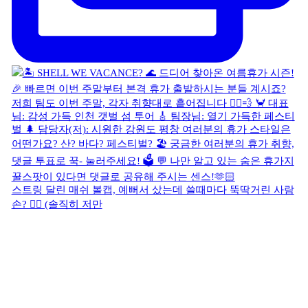
스트링 달린 매쉬 볼캡, 예뻐서 샀는데 쓸때마다 뚝딱거린 사람
손? 🙋‍♀️ (솔직히 저만